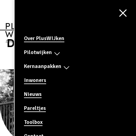
Aa
CONTRAST
AAN
Over PlusWIJken
Daalhof
Pilotwijken
Kernaanpakken
Inwoners
Nieuws
Pareltjes
Toolbox
Contact