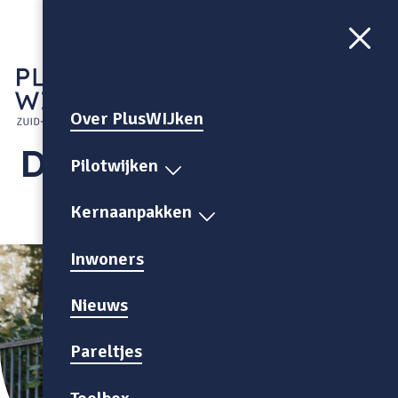
Aa
CONTRAST
AAN
Over PlusWIJken
Daalhof
Pilotwijken
Kernaanpakken
Inwoners
Nieuws
Pareltjes