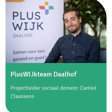
PlusWIJkteam Daalhof
Projectleider sociaal domein:
Camiel
Claassens