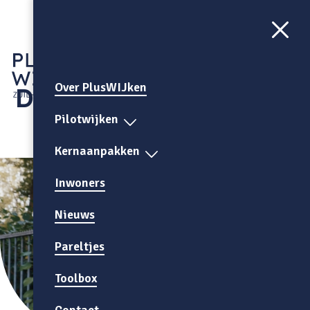
Aa
CONTRAST
AAN
Over PlusWIJken
Daalhof
Pilotwijken
Kernaanpakken
Inwoners
Nieuws
Pareltjes
Toolbox
Contact