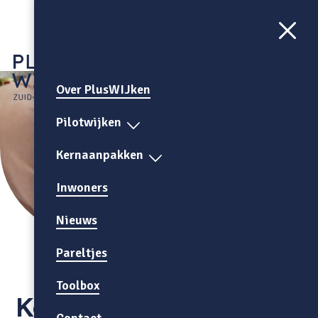
Aa
CONTRAST
AAN
Over PlusWIJken
Pilotwijken
Kernaanpakken
Inwoners
Nieuws
Pareltjes
Toolbox
Kernteam Ouderen
Contact