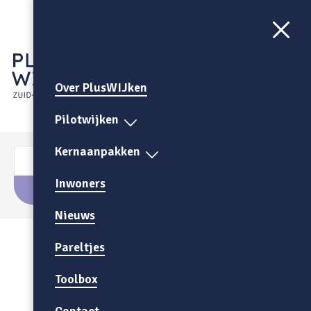
Aa
CONTRAST
AAN
Over PlusWIJken
Pilotwijken
Kernaanpakken
Inwoners
Nieuws
Pareltjes
Toolbox
Contact