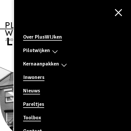
Aa
CONTRAST
AAN
Over PlusWIJken
Lindenheuvel
Pilotwijken
Kernaanpakken
Inwoners
Nieuws
Pareltjes
Toolbox
Contact