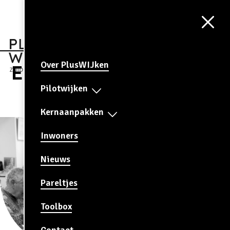
Aa
CONTRAST
AAN
Over PlusWIJken
Eijsden
Pilotwijken
Kernaanpakken
Inwoners
Nieuws
Pareltjes
Toolbox
Contact