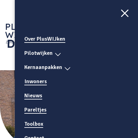
Aa
CONTRAST
AAN
Over PlusWIJken
De Baandert
Pilotwijken
Kernaanpakken
Inwoners
Nieuws
Pareltjes
Toolbox
Contact