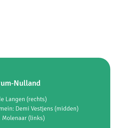
trum-Nulland
de Langen (rechts)
omein: Demi Vestjens (midden)
n Molenaar (links)