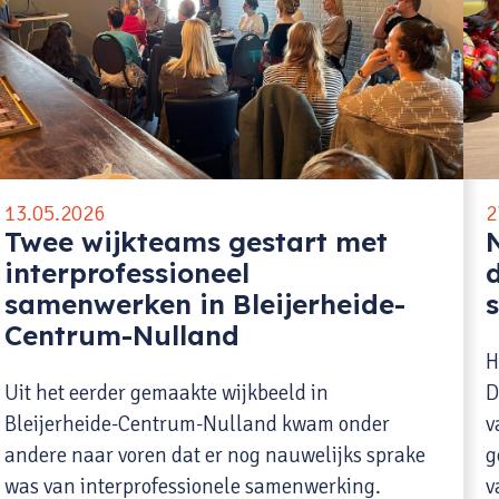
13.05.2026
2
Twee wijkteams gestart met
interprofessioneel
samenwerken in Bleijerheide-
Centrum-Nulland
H
Uit het eerder gemaakte wijkbeeld in
D
Bleijerheide-Centrum-Nulland kwam onder
v
andere naar voren dat er nog nauwelijks sprake
g
was van interprofessionele samenwerking.
v