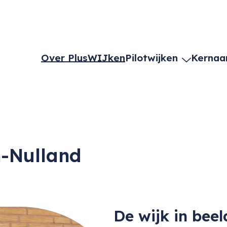
Over PlusWIJken
Pilotwijken
Kernaa
m-Nulland
De wijk in beel