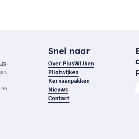
Snel naar
Over PlusWIJken
urg
.
Pilotwijken
ten,
Kernaanpakken
 en
Nieuws
Contact