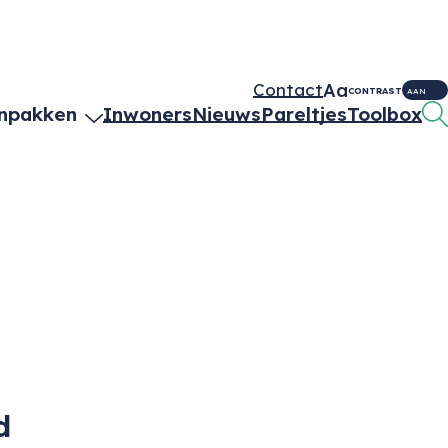
Aa
Contact
CONTRAST
AAN
npakken
Inwoners
Nieuws
Pareltjes
Toolbox
d