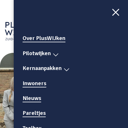
Aa
CONTRAST
AAN
Over PlusWIJken
Pilotwijken
Kernaanpakken
Inwoners
Nieuws
Pareltjes