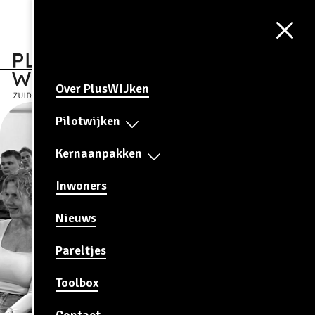
Aa
CONTRAST
AAN
Over PlusWIJken
Pilotwijken
Kernaanpakken
Inwoners
Nieuws
Pareltjes
Toolbox
Contact