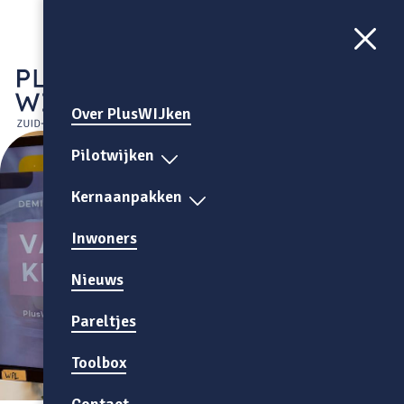
Aa
CONTRAST
AAN
Over PlusWIJken
Pilotwijken
Kernaanpakken
Inwoners
Nieuws
Pareltjes
Toolbox
Contact