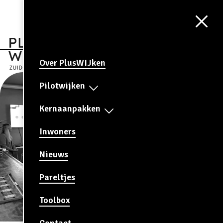
Aa
CONTRAST
AAN
Over PlusWIJken
Pilotwijken
Kernaanpakken
Inwoners
Nieuws
Pareltjes
Toolbox
Contact