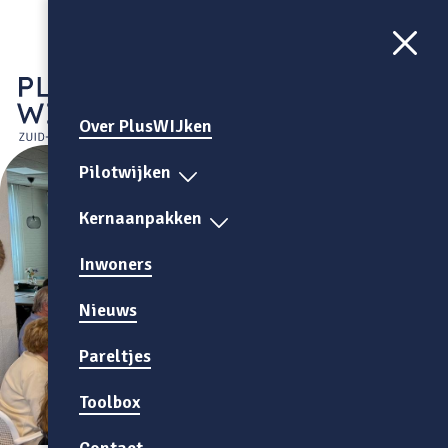
Aa
CONTRAST
AAN
Over PlusWIJken
Pilotwijken
Kernaanpakken
Inwoners
Nieuws
Pareltjes
Toolbox
Contact