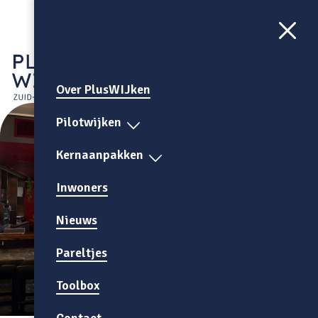
Aa
CONTRAST
AAN
Over PlusWIJken
Pilotwijken
Kernaanpakken
Inwoners
Nieuws
Pareltjes
Toolbox
Contact