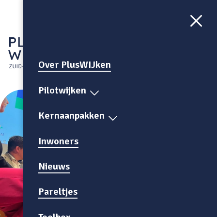
Aa
CONTRAST
AAN
Over PlusWIJken
Pilotwijken
Kernaanpakken
Inwoners
Nieuws
Pareltjes