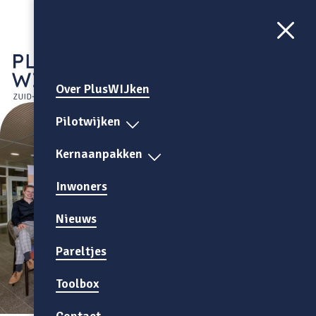
Aa
CONTRAST
AAN
Over PlusWIJken
Pilotwijken
Kernaanpakken
Inwoners
Nieuws
Pareltjes
Toolbox
Contact