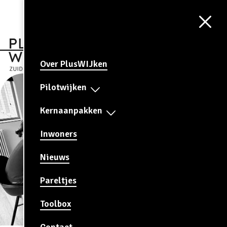
Aa
CONTRAST
AAN
Over PlusWIJken
Pilotwijken
Kernaanpakken
Inwoners
Nieuws
Pareltjes
Toolbox
Contact