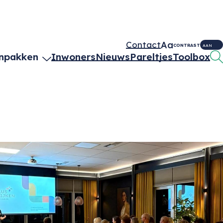
Aa
Contact
CONTRAST
AAN
npakken
Inwoners
Nieuws
Pareltjes
Toolbox