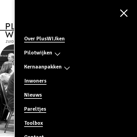
Aa
CONTRAST
AAN
Over PlusWIJken
Pilotwijken
Kernaanpakken
Inwoners
Nieuws
Pareltjes
Toolbox
Contact