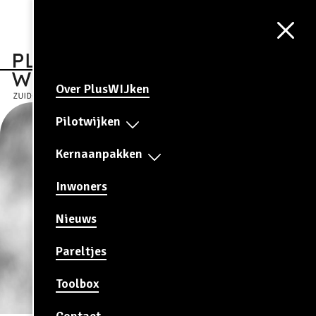
Aa
CONTRAST
AAN
Over PlusWIJken
Pilotwijken
Kernaanpakken
Inwoners
Nieuws
Pareltjes
Toolbox
Contact