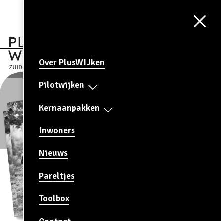
Aa
CONTRAST
AAN
Over PlusWIJken
Pilotwijken
Kernaanpakken
Inwoners
Nieuws
Pareltjes
Toolbox
Contact