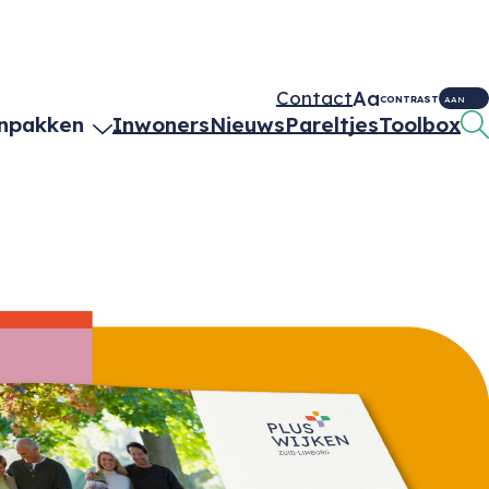
Aa
Contact
CONTRAST
AAN
npakken
Inwoners
Nieuws
Pareltjes
Toolbox